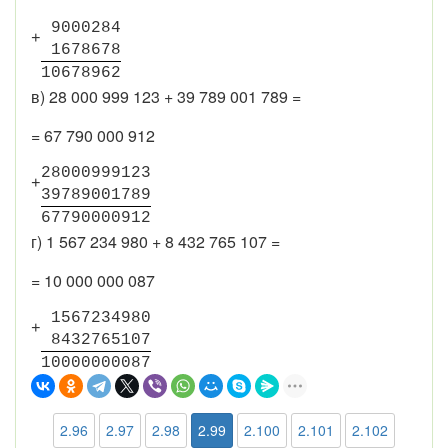
9
0
0
0
2
8
4
+
1
6
7
8
6
7
8
1
0
6
7
8
9
6
2
в) 28 000 999 123 + 39 789 001 789 =
= 67 790 000 912
2
8
0
0
0
9
9
9
1
2
3
+
3
9
7
8
9
0
0
1
7
8
9
6
7
7
9
0
0
0
0
9
1
2
г) 1 567 234 980 + 8 432 765 107 =
= 10 000 000 087
1
5
6
7
2
3
4
9
8
0
+
8
4
3
2
7
6
5
1
0
7
1
0
0
0
0
0
0
0
0
8
7
2.96
2.97
2.98
2.99
2.100
2.101
2.102