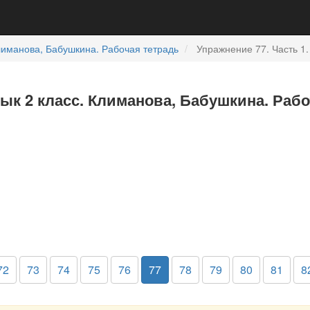
иманова, Бабушкина. Рабочая тетрадь
Упражнение 77. Часть 1.
зык 2 класс. Климанова, Бабушкина. Рабо
72
73
74
75
76
77
78
79
80
81
8