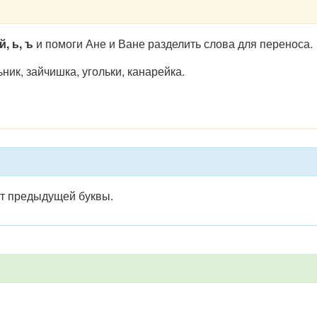
й, ь, ъ
и помоги Ане и Ване разделить слова для переноса.
ьник, зайчишка, угольки, канарейка.
от предыдущей буквы.